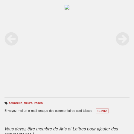
aquarelle
,
fleurs
,
roses
B
ali
Envoyez-moi un e-mail lorsque des commentaires sont laissés –
Suivre
s
e
s
:
Vous devez être membre de Arts et Lettres pour ajouter des
commentaires !