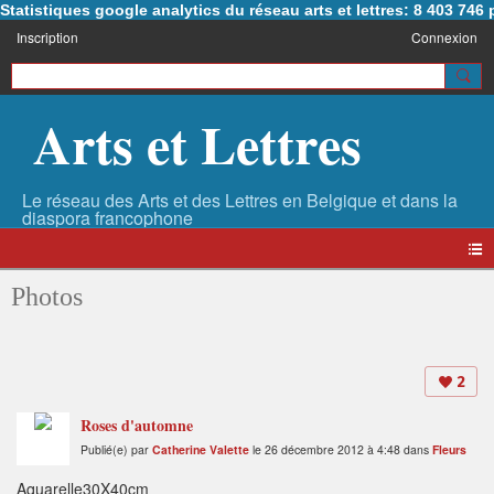
Statistiques google analytics du réseau arts et lettres: 8 403 74
Inscription
Connexion
Arts et Lettres
Photos
2
Roses d'automne
Publié(e) par
Catherine Valette
le 26 décembre 2012 à 4:48 dans
Fleurs
Aquarelle30X40cm