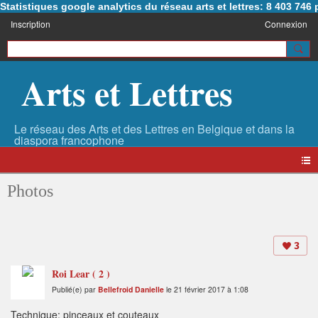
Statistiques google analytics du réseau arts et lettres: 8 403 74
Inscription
Connexion
Arts et Lettres
Photos
3
Roi Lear ( 2 )
Publié(e) par
Bellefroid Danielle
le 21 février 2017 à 1:08
Technique: pinceaux et couteaux