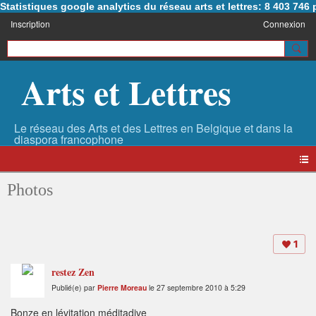
Statistiques google analytics du réseau arts et lettres: 8 403 74
Inscription
Connexion
Arts et Lettres
Photos
1
restez Zen
Publié(e) par
Pierre Moreau
le 27 septembre 2010 à 5:29
Bonze en lévitation méditadive