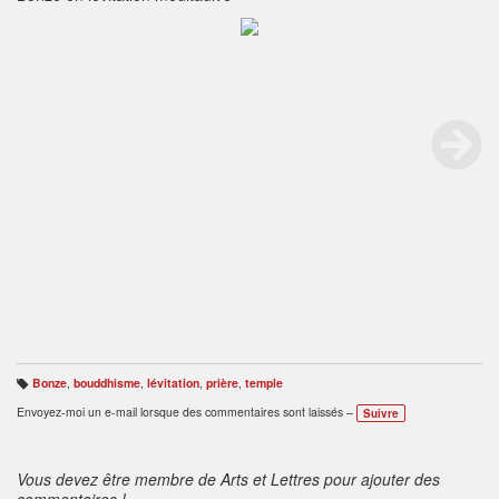
Bonze
,
bouddhisme
,
lévitation
,
prière
,
temple
B
ali
Envoyez-moi un e-mail lorsque des commentaires sont laissés –
Suivre
s
e
s
:
Vous devez être membre de Arts et Lettres pour ajouter des
commentaires !