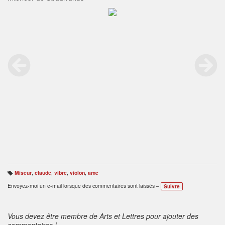
Miseur
,
claude
,
vibre
,
violon
,
âme
B
ali
Envoyez-moi un e-mail lorsque des commentaires sont laissés –
Suivre
s
e
s
:
Vous devez être membre de Arts et Lettres pour ajouter des
commentaires !