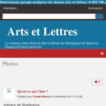
Statistiques google analytics du réseau arts et lettres: 8 403 74
Inscription
Connexion
Arts et Lettres
Photos
1
Qu'est-ce que l'âme ?
Publié(e) par
Claude Miseur
le 5 décembre 2011 à 12:06
Intérieur de Stradivarius