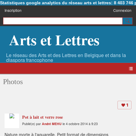
Statistiques google analytics du réseau arts et lettres: 8 403 74
Inscription
Connexion
Arts et Lettres
Photos
1
Pot à lait et verre rose
Publié(e) par
André MEHU
le 4 octobre 2014 à 9:23
Nature morte à l'aquarelle. Petit format de dimensions