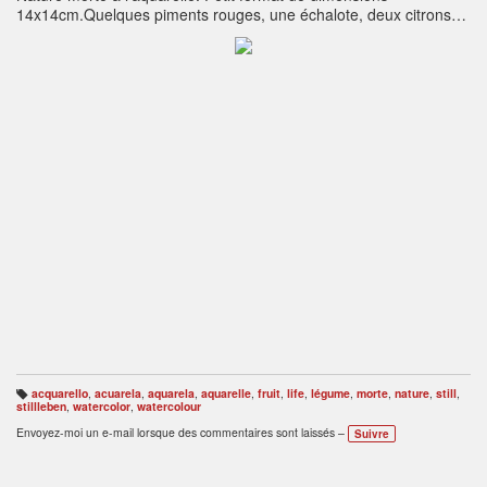
14x14cm.Quelques piments rouges, une échalote, deux citrons
verts , une nectarine et un tube de peinture sont posés sur une
table devant un verre rose et un pot à lait.
acquarello
,
acuarela
,
aquarela
,
aquarelle
,
fruit
,
life
,
légume
,
morte
,
nature
,
still
,
B
stillleben
,
watercolor
,
watercolour
ali
s
Envoyez-moi un e-mail lorsque des commentaires sont laissés –
Suivre
e
s
: