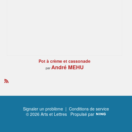
Pot à crème et cassonade
André MEHU
par
R
S
S
Signaler un problème
|
Conditions de service
© 2026 Arts et Lettres
Propulsé par