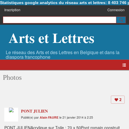
Statistiques google analytics du réseau arts et lettres: 8 403 74
Inscription
Connexion
Arts et Lettres
Photos
2
PONT JULIEN
Publié(e) par
Alain FAURE
le 21 janvier 2014 à 2:25
PONT JULIENAcrylique sur Toile : 70 x 50Pont romain construit