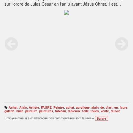
sur l'ordre de Jules César en l'an 3 avant Jésus Christ, il est
classé monument historique et se situe sur la ''via domitia'' qui
allait de Narbonne à Turin. Au cœur du Vaucluse, non loin du
village de Bonnieux il doit son nom à la ville d'Apt qui s'appelait
alors ''Colonia Apta Julia''. Chevauchant les eaux du Cavalon, ce
bel ouvrage d'art provençal a été réalisé grâce à la pierre calcaire
des carrières du Luberon.
Achat
,
Alain
,
Artiste
,
FAURE
,
Peintre
,
achat
,
acrylique
,
alain
,
de
,
d’art
,
en
,
faure
,
B
galerie
,
huile
,
peinture
,
peintures
,
tableau
,
tableaux
,
toile
,
toiles
,
vente
,
œuvre
ali
s
Envoyez-moi un e-mail lorsque des commentaires sont laissés –
Suivre
e
s
: