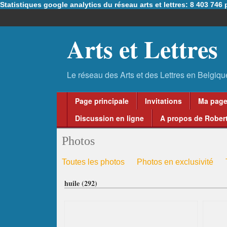
Statistiques google analytics du réseau arts et lettres: 8 403 74
Arts et Lettres
Page principale
Invitations
Ma pag
Discussion en ligne
A propos de Robert
Photos
Toutes les photos
Photos en exclusivité
huile (292)