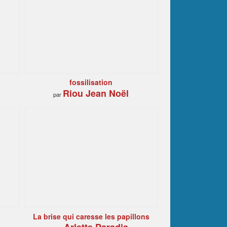
fossilisation
Riou Jean Noël
par
La brise qui caresse les papillons