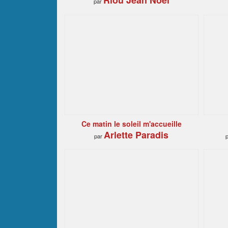
Riou Jean Noël
par
Ce matin le soleil m'accueille
Arlette Paradis
par