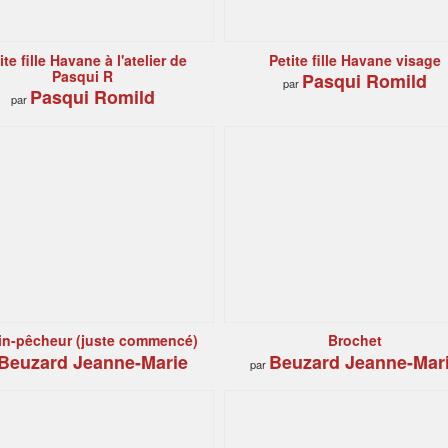
ite fille Havane à l'atelier de
Petite fille Havane visage
Pasqui R
Pasqui Romild
par
Pasqui Romild
par
in-pêcheur (juste commencé)
Brochet
Beuzard Jeanne-Marie
Beuzard Jeanne-Mar
par