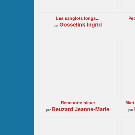
Les sanglots longs...
Pet
Gosselink Ingrid
par
Rencontre bleue
Mart
Beuzard Jeanne-Marie
par
par