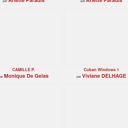
Arlette Paradis
Arlette Paradis
par
par
CAMILLE P.
Cuban Windows 1
Monique De Gelas
Viviane DELHAGE
par
par