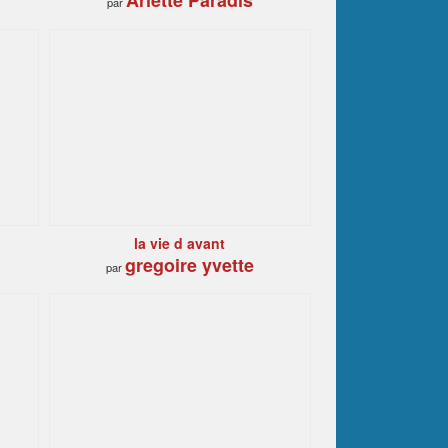
Arlette Paradis
par
la vie d avant
gregoire yvette
par