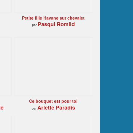
Petite fille Havane sur chevalet
Pasqui Romild
par
Ce bouquet est pour toi
ie
Arlette Paradis
par