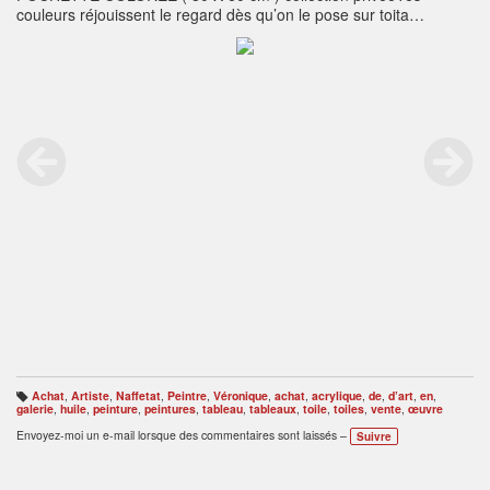
couleurs réjouissent le regard dès qu’on le pose sur toita
composition ne laisse pas indifférent,tu as été composé à partir
d’élément insoupçonnés….pour enchanter désormais le regard.
Achat
,
Artiste
,
Naffetat
,
Peintre
,
Véronique
,
achat
,
acrylique
,
de
,
d’art
,
en
,
B
galerie
,
huile
,
peinture
,
peintures
,
tableau
,
tableaux
,
toile
,
toiles
,
vente
,
œuvre
ali
s
Envoyez-moi un e-mail lorsque des commentaires sont laissés –
Suivre
e
s
: