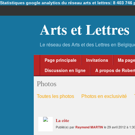
Statistiques google analytics du réseau arts et lettres: 8 403 74
Arts et Lettres
Page principale
Invitations
Ma pag
Discussion en ligne
A propos de Robert
Photos
Toutes les photos
Photos en exclusivité
La côte
Publié(e) par
Raymond MARTIN
le 29 avril 2012 à 1:3