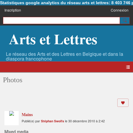
Statistiques google analytics du réseau arts et lettres: 8 403 74
Inscription
Connexion
Arts et Lettres
Photos
Mains
Publié(e) par
Stéphan Swolfs
le 30 décembre 2010 à 2:42
Mixed media