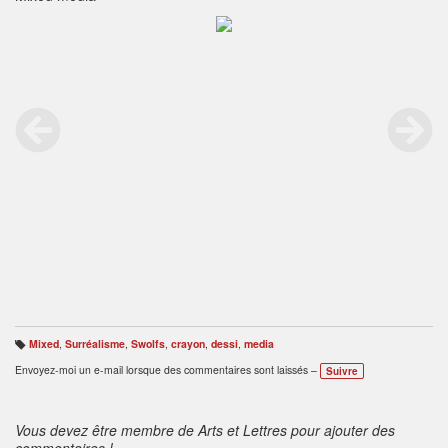
Mixed
,
Surréalisme
,
Swolfs
,
crayon
,
dessi
,
media
B
ali
Envoyez-moi un e-mail lorsque des commentaires sont laissés –
Suivre
s
e
s
:
Vous devez être membre de Arts et Lettres pour ajouter des
commentaires !