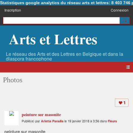
Statistiques google analytics du réseau arts et lettres: 8 403 74
Inscription
Connexion
Arts et Lettres
Photos
1
peinture sur masonite
Publié(e) par
Arlette Paradis
le 19 janvier 2018 à 3:56 dans
Fleurs
peinture sur masonite