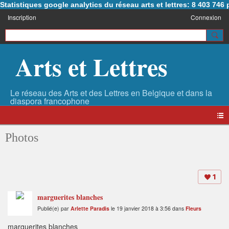
Statistiques google analytics du réseau arts et lettres: 8 403 74
Inscription
Connexion
Arts et Lettres
Photos
1
marguerites blanches
Publié(e) par
Arlette Paradis
le 19 janvier 2018 à 3:56 dans
Fleurs
marguerites blanches