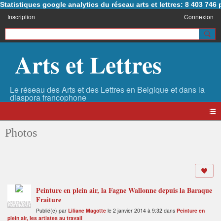
Statistiques google analytics du réseau arts et lettres: 8 403 74
Inscription
Connexion
Arts et Lettres
Photos
Peinture en plein air, la Fagne Wallonne depuis la Baraque
Fraiture
ADMINISTRATEUR
PARTENARIATS
Publié(e) par
Liliane Magotte
le 2 janvier 2014 à 9:32 dans
Peinture en
plein air, les artistes au travail