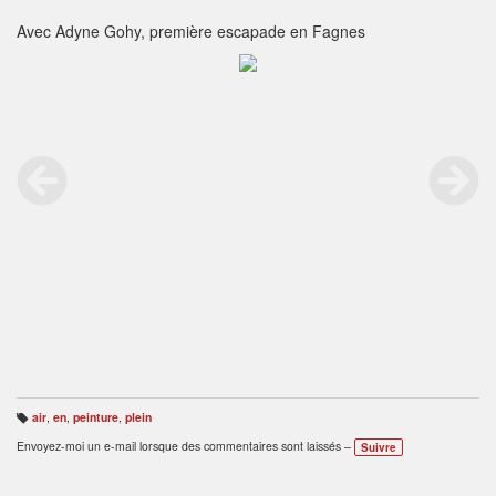
Avec Adyne Gohy, première escapade en Fagnes
air
,
en
,
peinture
,
plein
B
ali
Envoyez-moi un e-mail lorsque des commentaires sont laissés –
Suivre
s
e
s
: