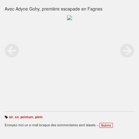
Avec Adyne Gohy, première escapade en Fagnes
air
,
en
,
peinture
,
plein
B
ali
Envoyez-moi un e-mail lorsque des commentaires sont laissés –
Suivre
s
e
s
: