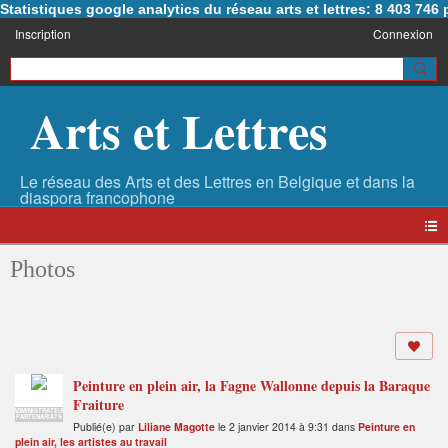
Statistiques google analytics du réseau arts et lettres: 8 403 74
Inscription
Connexion
Arts et Lettres
Photos
Peinture en plein air, la Fagne Wallonne depuis la Baraque
Fraiture
ADMINISTRATEUR
PARTENARIATS
Publié(e) par
Liliane Magotte
le 2 janvier 2014 à 9:31 dans
Peinture en
plein air, les artistes au travail