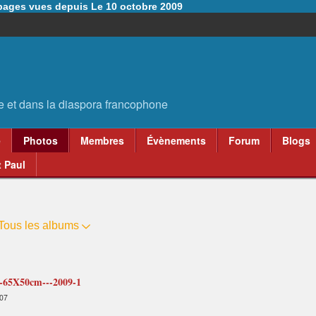
6 pages vues depuis Le 10 octobre 2009
e
Photos
Membres
Évènements
Forum
Blogs
 Paul
Tous les albums
---65X50cm---2009-1
:07