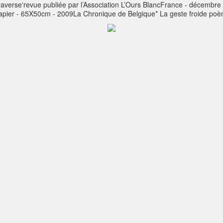
averse'revue publiée par l’Association L’Ours BlancFrance - décembr
r Papier - 65X50cm - 2009La Chronique de Belgique* La geste froide p
eune* Funeste rivages poème de Maria Caunus* Le soleil est entré e
 Symbol 7, haïkus de Philippe Cantraine* Philippe Cantraine, le da