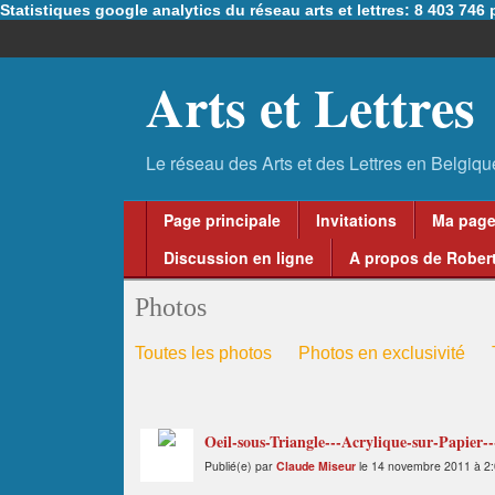
Statistiques google analytics du réseau arts et lettres: 8 403 74
Arts et Lettres
Page principale
Invitations
Ma pag
Discussion en ligne
A propos de Robert
Photos
Toutes les photos
Photos en exclusivité
Oeil-sous-Triangle---Acrylique-sur-Papier
Publié(e) par
Claude Miseur
le 14 novembre 2011 à 2