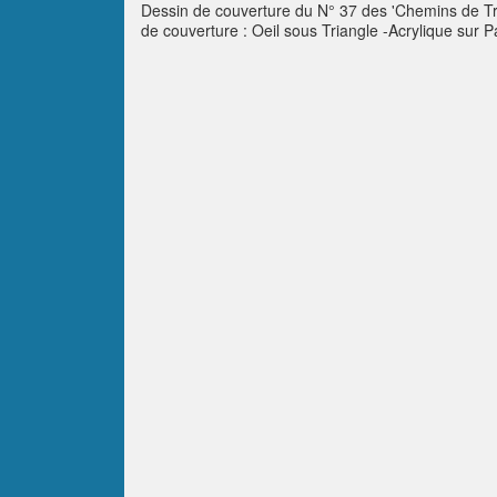
Dessin de couverture du N° 37 des 'Chemins de Tr
de couverture : Oeil sous Triangle -Acrylique su
Renaud Lejeune* Le grand Wu texte de Renaud Lej
commencement… poème de Claude Miseur* Bookshelf