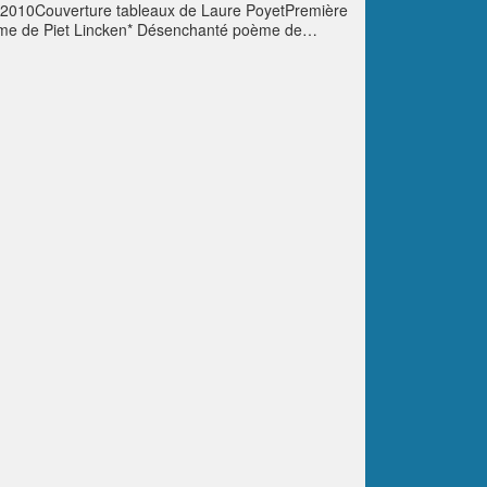
e 2010Couverture tableaux de Laure PoyetPremière
oème de Piet Lincken* Désenchanté poème de
n moi…poème d’Isabelle Bielecki* Au
ndy vagabond, par Bernard Giusti