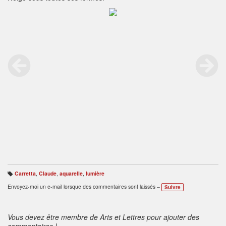
Carretta
,
Claude
,
aquarelle
,
lumière
B
ali
Envoyez-moi un e-mail lorsque des commentaires sont laissés –
Suivre
s
e
s
:
Vous devez être membre de Arts et Lettres pour ajouter des
commentaires !