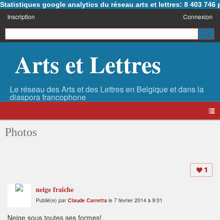
Statistiques google analytics du réseau arts et lettres: 8 403 74
Inscription
Connexion
Arts et Lettres
Photos
1
neige fraîche
Publié(e) par
Claude Carretta
le 7 février 2014 à 9:01
Neige sous toutes ses formes!