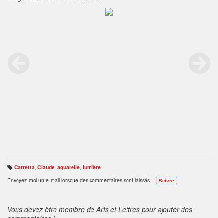
Carretta
,
Claude
,
aquarelle
,
lumière
B
ali
Envoyez-moi un e-mail lorsque des commentaires sont laissés –
Suivre
s
e
s
:
Vous devez être membre de Arts et Lettres pour ajouter des
commentaires !