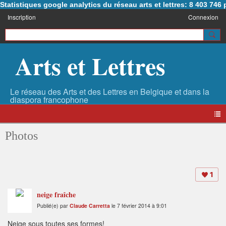
Statistiques google analytics du réseau arts et lettres: 8 403 74
Inscription
Connexion
Arts et Lettres
Photos
1
neige fraîche
Publié(e) par
Claude Carretta
le 7 février 2014 à 9:01
Neige sous toutes ses formes!