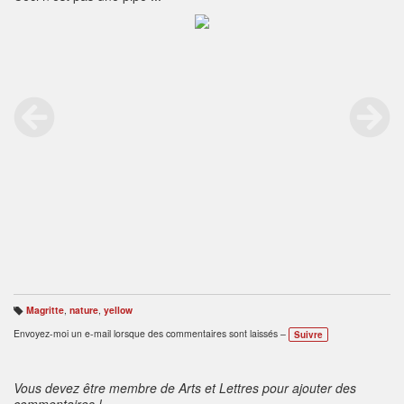
Magritte
,
nature
,
yellow
B
ali
Envoyez-moi un e-mail lorsque des commentaires sont laissés –
Suivre
s
e
s
:
Vous devez être membre de Arts et Lettres pour ajouter des
commentaires !