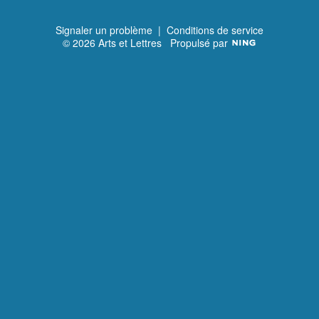
v
a
n
t
Signaler un problème
|
Conditions de service
© 2026 Arts et Lettres
Propulsé par