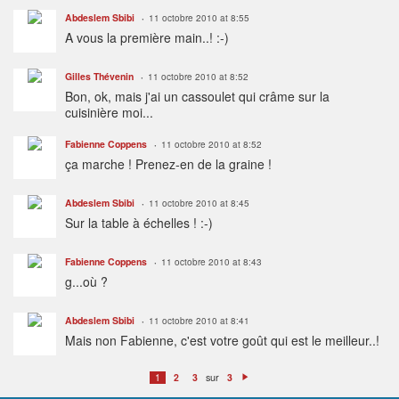
Abdeslem Sbibi
11 octobre 2010 at 8:55
A vous la première main..! :-)
Gilles Thévenin
11 octobre 2010 at 8:52
Bon, ok, mais j'ai un cassoulet qui crâme sur la
cuisinière moi...
Fabienne Coppens
11 octobre 2010 at 8:52
ça marche ! Prenez-en de la graine !
Abdeslem Sbibi
11 octobre 2010 at 8:45
Sur la table à échelles ! :-)
Fabienne Coppens
11 octobre 2010 at 8:43
g...où ?
Abdeslem Sbibi
11 octobre 2010 at 8:41
Mais non Fabienne, c'est votre goût qui est le meilleur..!
sur
1
2
3
3
S
ui