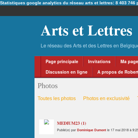
Statistiques google analytics du réseau arts et lettres: 8 403 74
Arts et Lettres
Page principale
Invitations
Ma pag
Discussion en ligne
A propos de Robert
Photos
Toutes les photos
Photos en exclusivité
MEDIUM23 (1)
Publié(e) par
Dominique Dumont
le 17 mai 2018 à 9:2