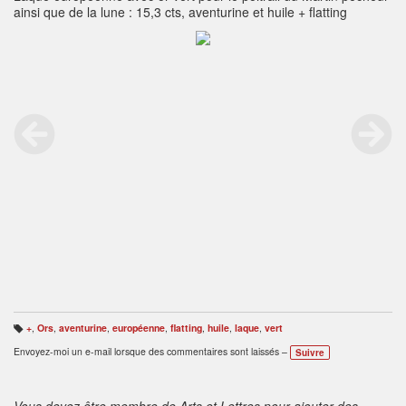
ainsi que de la lune : 15,3 cts, aventurine et huile + flatting
+
,
Ors
,
aventurine
,
européenne
,
flatting
,
huile
,
laque
,
vert
B
ali
Envoyez-moi un e-mail lorsque des commentaires sont laissés –
Suivre
s
e
s
:
Vous devez être membre de Arts et Lettres pour ajouter des