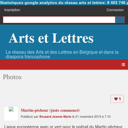
Statistiques google analytics du réseau arts et lettres: 8 403 74
Inscription
Connexion
Arts et Lettres
Photos
1
Martin-pêcheur (juste commencé)
Publié(e) par
Beuzard Jeanne-Marie
le 21 novembre 2015 à 7:10
Laque européenne avec or vert pour le poitrail du Martin pêcheur