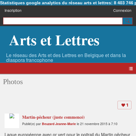
Statistiques google analytics du réseau arts et lettres: 8 403 74
Inscription
Connexion
Arts et Lettres
Photos
1
Martin-pêcheur (juste commencé)
Publié(e) par
Beuzard Jeanne-Marie
le 21 novembre 2015 à 7:10
Laque européenne avec or vert pour le poitrail du Martin pêcheur