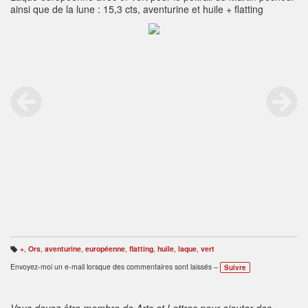
ainsi que de la lune : 15,3 cts, aventurine et huile + flatting
+
,
Ors
,
aventurine
,
européenne
,
flatting
,
huile
,
laque
,
vert
B
ali
Envoyez-moi un e-mail lorsque des commentaires sont laissés –
Suivre
s
e
s
:
Vous devez être membre de Arts et Lettres pour ajouter des