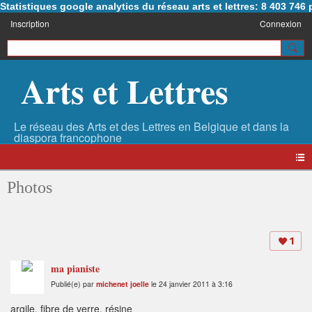
Statistiques google analytics du réseau arts et lettres: 8 403 74
Inscription
Connexion
Arts et Lettres
Photos
1
ma pianiste
Publié(e) par
michenet joelle
le 24 janvier 2011 à 3:16
argile, fibre de verre, résine