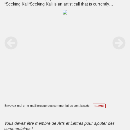
"Seeking Kali"Seeking Kali is an artist call that is currently
conceived of as an online exhibition of artist works based on the
Hindu goddess Kali. The myth and archetype of Kali is rich and
varied and also found its way to the West. ABAD artists William
Evertson, Ria Vanden Eynde and Susan Shulman invite your
interpretation.Submission guidelines are available on the
blog.Please see:
http://seekingkali.blogspot.com/
Envoyez-moi un e-mail lorsque des commentaires sont laissés –
Suivre
Vous devez être membre de Arts et Lettres pour ajouter des
commentaires !