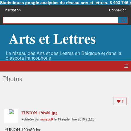
Statistiques google analytics du réseau arts et lettres: 8 403 74
Inscription
Connexion
Arts et Lettres
Photos
1
FUSION.120x80 jpg
Publié(e) par
marygoR
le 19 septembre 2010 à 2:20
FUSION.120x80 jpg