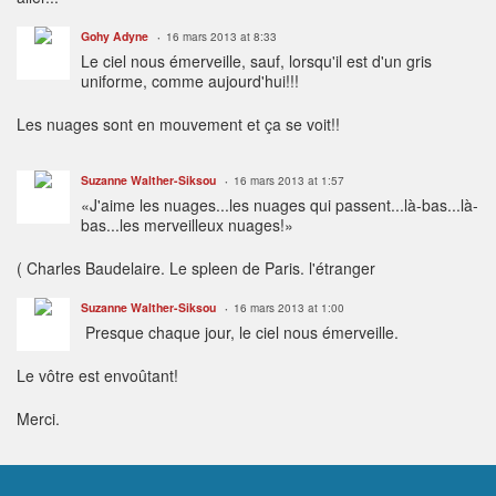
Gohy Adyne
16 mars 2013 at 8:33
Le ciel nous émerveille, sauf, lorsqu'il est d'un gris
uniforme, comme aujourd'hui!!!
Les nuages sont en mouvement et ça se voit!!
Suzanne Walther-Siksou
16 mars 2013 at 1:57
«J'aime les nuages...les nuages qui passent...là-bas...là-
bas...les merveilleux nuages!»
( Charles Baudelaire. Le spleen de Paris. l'étranger
Suzanne Walther-Siksou
16 mars 2013 at 1:00
Presque chaque jour, le ciel nous émerveille.
Le vôtre est envoûtant!
Merci.