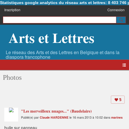
Statistiques google analytics du réseau arts et lettres: 8 403 74
Inscription
Connexion
Arts et Lettres
Photos
5
"Les merveilleux nuages..." (Baudelaire)
Publié(e) par
Claude HARDENNE
le 16 mars 2013 à 10:02 dans
marines
huile sur panneau