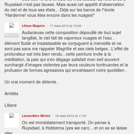
Ruysdael n'est pas fausse. Mais aussi cet appétit d'observation
du ciel et de tous ses états... Déjà sur les bancs de l"école
"Hardenne! vous êtes encore dans les nuages!"
Liliane Magotte
17 mars 2013 at 12:20
Audacieuse cette composition dépouillé de tout sujet
ADMINISTRATEUR
PARTENARIATS
tangible, le ciel fait de vaporeux nuages et l'eau ,
élément fluide et insaisissable se conjuguent à merveille et ne
sont pas sans me rappeler Magritte et ses ciels belges...L'effet de
profondeur est très bien rendu , cette peinture invite à la
méditation, la paix qui s'en dégage satisfait mon oeil souvent
surchargé d'images violentes par leurs couleurs tonitruantes et la
profusion de formes agressives qui envahissent notre quotidien .
Un vrai moment de détente.
Amitiés
Liliane
Lansardière Michel
16 mars 2013 at 11:37
On est immédiatement transporté. On pense à
Ruysdael, à Hobbema (yes we can)... et on se se laisse
aller...