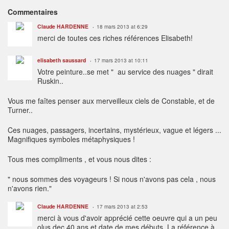
Commentaires
Claude HARDENNE
18 mars 2013 at 6:29
merci de toutes ces riches références Elisabeth!
elisabeth saussard
17 mars 2013 at 10:11
Votre peinture..se met " au service des nuages " dirait
Ruskin..
Vous me faîtes penser aux merveilleux ciels de Constable, et de
Turner..
Ces nuages, passagers, incertains, mystérieux, vague et légers ...
Magnifiques symboles métaphysiques !
Tous mes compliments , et vous nous dites :
" nous sommes des voyageurs ! Si nous n'avons pas cela , nous
n'avons rien."
Claude HARDENNE
17 mars 2013 at 2:53
merci à vous d'avoir apprécié cette oeuvre qui a un peu
olus dec 40 ans et date de mes débuts. La référence à