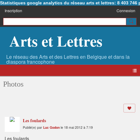
Statistiques google analytics du réseau arts et lettres: 8 403 74
Inscription
Connexion
Arts et Lettres
Photos
Les foulards
Publié(e) par
Luc Godon
le 18 mai 2012 à 7:19
Les foulards