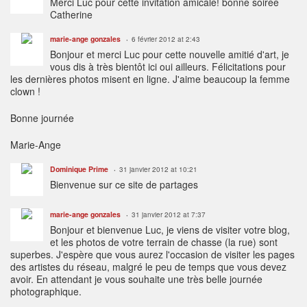
Merci Luc pour cette invitation amicale! bonne soirée
Catherine
marie-ange gonzales
6 février 2012 at 2:43
Bonjour et merci Luc pour cette nouvelle amitié d'art, je
vous dis à très bientôt ici oui ailleurs. Félicitations pour
les dernières photos misent en ligne. J'aime beaucoup la femme
clown !
Bonne journée
Marie-Ange
Dominique Prime
31 janvier 2012 at 10:21
Bienvenue sur ce site de partages
marie-ange gonzales
31 janvier 2012 at 7:37
Bonjour et bienvenue Luc, je viens de visiter votre blog,
et les photos de votre terrain de chasse (la rue) sont
superbes. J'espère que vous aurez l'occasion de visiter les pages
des artistes du réseau, malgré le peu de temps que vous devez
avoir. En attendant je vous souhaite une très belle journée
photographique.