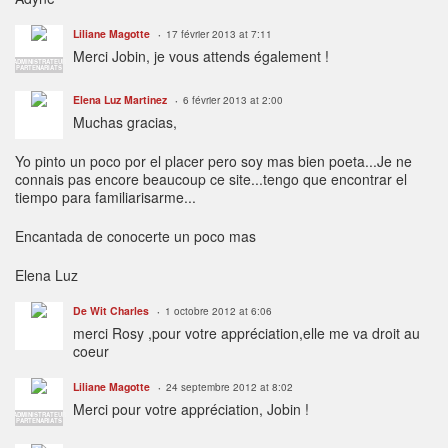
Liliane Magotte
17 février 2013 at 7:11
Merci Jobin, je vous attends également !
ADMINISTRATEUR
PARTENARIATS
Elena Luz Martinez
6 février 2013 at 2:00
Muchas gracias,
Yo pinto un poco por el placer pero soy mas bien poeta...Je ne
connais pas encore beaucoup ce site...tengo que encontrar el
tiempo para familiarisarme...
Encantada de conocerte un poco mas
Elena Luz
De Wit Charles
1 octobre 2012 at 6:06
merci Rosy ,pour votre appréciation,elle me va droit au
coeur
Liliane Magotte
24 septembre 2012 at 8:02
Merci pour votre appréciation, Jobin !
ADMINISTRATEUR
PARTENARIATS