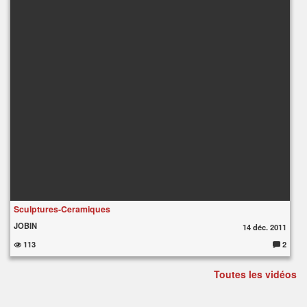
Sculptures-Ceramiques
JOBIN
14 déc. 2011
113
2
C
o
m
Toutes les vidéos
m
e
nt
ai
re