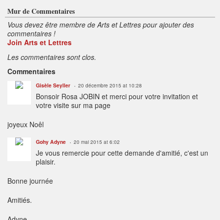
s
:
Mur de Commentaires
Vous devez être membre de Arts et Lettres pour ajouter des
commentaires !
Join Arts et Lettres
Les commentaires sont clos.
Commentaires
Gisèle Seyller
20 décembre 2015 at 10:28
Bonsoir Rosa JOBIN et merci pour votre invitation et
votre visite sur ma page
joyeux Noêl
Gohy Adyne
20 mai 2015 at 6:02
Je vous remercie pour cette demande d'amitié, c'est un
plaisir.
Bonne journée
Amitiés.
Adyne