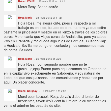
Robert FOHR
25 mars 2012 at 11:12
Merci Rosy. Bonne soirée
Rosa María
24 mars 2012 at 11:21
Hola Rosa, me alegra oirte, pues si respecto a mi
trabajo es en oleo, tratado de otra manera ya que estiro
bastante la pincelada y mezclo en el lienzo a través de los colores
puros. Me encanta que viajes cerca de Andaluciía, pero ya sabes
vivo en Granada y me queda algo lejos de Portugal, Cuando viaje
a Huelva o Sevilla me pongo en contacto y nos conocemos mas
de cerca. Saludos.
Rosa María
23 mars 2012 at 9:26
Hola Rosa, (con segundo nombre que no te
gusta...jejejej) Bueno pues aqui estamos en Granada no
en la capital vivo exactamente en Salobreña, y soy natural de
León, así que casi paisanas, nos comunicamos y hablamos por
aqui. Un placer conocerte.
Michel Gergeay
19 mars 2012 at 7:33
Merci pour l'accueil, Rosy. Je vais d'abord tenter de
m'orienter, savoir d'où vient la lumière, d'où viennent les
vents et admirer les beautés du site.