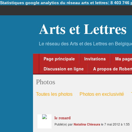
Statistiques google analytics du réseau arts et lettres: 8 403 74
Arts et Lettres
Page principale
Invitations
Ma pag
Discussion en ligne
A propos de Robert
Photos
Toutes les photos
Photos en exclusivité
le renard
Publié(e) par
Natalina Chiesura
le 7 mai 2012 à 1:55