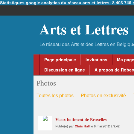
Statistiques google analytics du réseau arts et lettres: 8 403 74
Arts et Lettres
Page principale
Invitations
Ma pag
Discussion en ligne
A propos de Robert
Photos
Toutes les photos
Photos en exclusivité
Vieux batiment de Bruxelles
Publié(e) par
Chris Hall
le 6 mai 2012 à 9:42