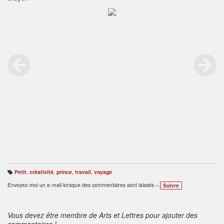
Petit
,
créativité
,
prince
,
travail
,
voyage
B
ali
Envoyez-moi un e-mail lorsque des commentaires sont laissés –
Suivre
s
e
s
:
Vous devez être membre de Arts et Lettres pour ajouter des
commentaires !