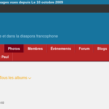
6 pages vues depuis Le 10 octobre 2009
e
Photos
Membres
Évènements
Forum
Blogs
 Paul
Tous les albums
3:02