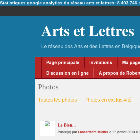
Statistiques google analytics du réseau arts et lettres: 8 403 74
Arts et Lettres
Page principale
Invitations
Ma pag
Discussion en ligne
A propos de Robert
Photos
Toutes les photos
Photos en exclusivité
Le Bien...
Publié(e) par
Lansardière Michel
le 17 janvier 2013 à 