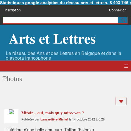
Statistiques google analytics du réseau arts et lettres: 8 403 74
Inscription
Connexion
Arts et Lettres
Photos
Miroir... oui, mais qu'y mire-t-on ?
Publié(e) par
Lansardière Michel
le 14 octobre 2012 à 6:26
L'intérieur d'une belle demeure, Tallinn (Estonie)