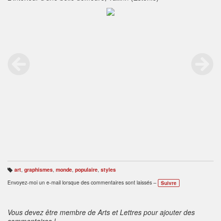
art
,
graphismes
,
monde
,
populaire
,
styles
B
ali
Envoyez-moi un e-mail lorsque des commentaires sont laissés –
Suivre
s
e
s
:
Vous devez être membre de Arts et Lettres pour ajouter des
commentaires !