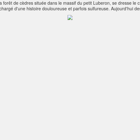
a forêt de cèdres située dans le massif du petit Luberon, se dresse le
chargé d'une histoire douloureuse et parfois sulfureuse. Aujourd'hui de
tival estival de musique et de théâtre est organisé dans les anciennes c