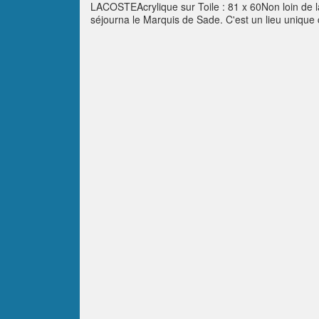
LACOSTEAcrylique sur Toile : 81 x 60Non loin de l
séjourna le Marquis de Sade. C'est un lieu unique 
résident. Depuis l'arrivée de Pierre Cardin, un fes