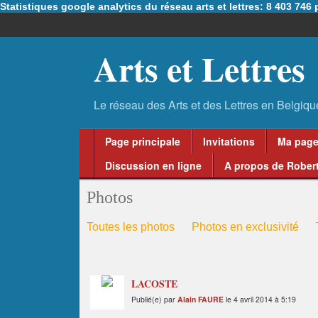
Statistiques google analytics du réseau arts et lettres: 8 403 74
Arts et Lettres
Page principale
Invitations
Ma pag
Discussion en ligne
A propos de Robert
Photos
Toutes les photos
Photos en exclusivité
LACOSTE
Publié(e) par
Alain FAURE
le 4 avril 2014 à 5:19