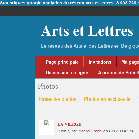
Statistiques google analytics du réseau arts et lettres: 8 403 74
Arts et Lettres
Page principale
Invitations
Ma pag
Discussion en ligne
A propos de Robert
Photos
Toutes les photos
Photos en exclusivité
LA VIERGE
Publié(e) par
Pirschel Robert
le 5 avril 2011 à 1:54