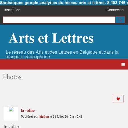
Statistiques google analytics du réseau arts et lettres: 8 403 74
Inscription
Connexion
Arts et Lettres
Photos
la valise
Publié(e) par
Maëva
le 31 juillet 2010 à 10:48
la valise