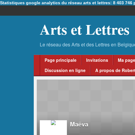
Statistiques google analytics du réseau arts et lettres: 8 403 74
Arts et Lettres
Page principale
Invitations
Ma pag
Discussion en ligne
A propos de Robert
Maëva