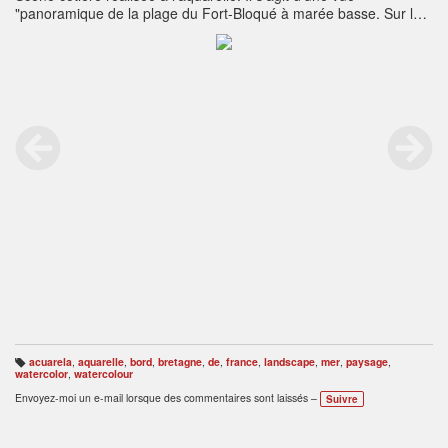
"panoramique de la plage du Fort-Bloqué à marée basse. Sur la
plage des vacanciers prennent le soleil, tandis que d'autres dont
les silhouettes se réfléchissent sur l'estran profitent de la
fraîcheur de l'eau. Au loin le fort illuminé par le soleil se détache
de la ligne sombre de l'île de Groix qui barre l'horizon.
acuarela
,
aquarelle
,
bord
,
bretagne
,
de
,
france
,
landscape
,
mer
,
paysage
,
B
watercolor
,
watercolour
ali
s
Envoyez-moi un e-mail lorsque des commentaires sont laissés –
Suivre
e
s
: