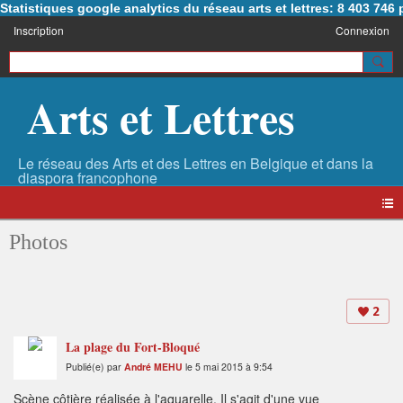
Statistiques google analytics du réseau arts et lettres: 8 403 74
Inscription
Connexion
Arts et Lettres
Photos
2
La plage du Fort-Bloqué
Publié(e) par
André MEHU
le 5 mai 2015 à 9:54
Scène côtière réalisée à l'aquarelle. Il s'agit d'une vue