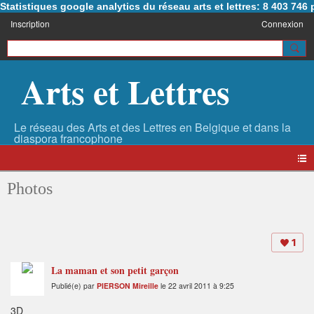
Statistiques google analytics du réseau arts et lettres: 8 403 74
Inscription
Connexion
Arts et Lettres
Photos
1
La maman et son petit garçon
Publié(e) par
PIERSON Mireille
le 22 avril 2011 à 9:25
3D