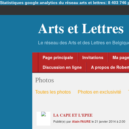
Statistiques google analytics du réseau arts et lettres: 8 403 74
Arts et Lettres
Page principale
Invitations
Ma pag
Discussion en ligne
A propos de Robert
Photos
Toutes les photos
Photos en exclusivité
LA CAPE ET L'EPEE
Publié(e) par
Alain FAURE
le 21 janvier 2014 à 2:00