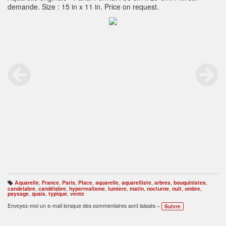
demande. Size : 15 in x 11 in. Price on request.
Aquarelle
,
France
,
Paris
,
Place
,
aquarelle
,
aquarelliste
,
arbres
,
bouquinistes
,
B
candelabre
,
candélabre
,
hyperrealisme
,
lumiere
,
matin
,
nocturne
,
nuit
,
ombre
,
ali
paysage
,
quais
,
typique
,
vente
s
e
Envoyez-moi un e-mail lorsque des commentaires sont laissés –
Suivre
s
: