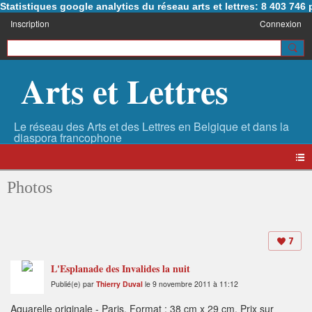
Statistiques google analytics du réseau arts et lettres: 8 403 74
Inscription
Connexion
Arts et Lettres
Photos
7
L'Esplanade des Invalides la nuit
Publié(e) par
Thierry Duval
le 9 novembre 2011 à 11:12
Aquarelle originale - Paris. Format : 38 cm x 29 cm. Prix sur