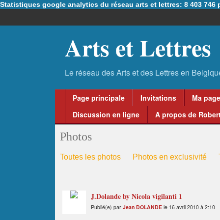
Statistiques google analytics du réseau arts et lettres: 8 403 74
Arts et Lettres
Page principale
Invitations
Ma pag
Discussion en ligne
A propos de Robert
Photos
Toutes les photos
Photos en exclusivité
J.Dolande by Nicola vigilanti 1
Publié(e) par
Jean DOLANDE
le 16 avril 2010 à 2:10