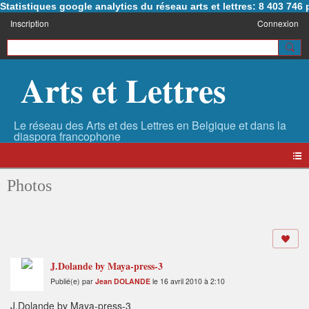
Statistiques google analytics du réseau arts et lettres: 8 403 74
Inscription
Connexion
Arts et Lettres
Photos
J.Dolande by Maya-press-3
Publié(e) par
Jean DOLANDE
le 16 avril 2010 à 2:10
J.Dolande by Maya-press-3