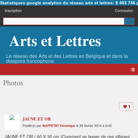
Statistiques google analytics du réseau arts et lettres: 8 403 74
Inscription
Connexion
Arts et Lettres
Photos
1
JAUNE ET OR
Publié(e) par
NAFFETAT Véronique
le 26 février 2014 à 6:42
JAUNE ET OR ( 60 X 30 cm )Comment se lasser de ces villages