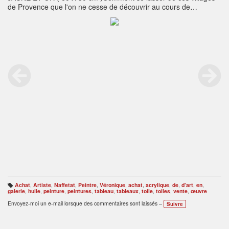
de Provence que l'on ne cesse de découvrir au cours de
promenades ensoleillées? Justement personne ne reste
indifférent et c'est un plaisir à chaque instant que de les découvrir
ou de les redécouvrir intensément en compagnie de ceux que l'on
aime. Eglises perchées, maisons entremêlées, courettes furtives,
chats tranquilles, tout n'est que bonheur et plaisir.
Achat
,
Artiste
,
Naffetat
,
Peintre
,
Véronique
,
achat
,
acrylique
,
de
,
d’art
,
en
,
B
galerie
,
huile
,
peinture
,
peintures
,
tableau
,
tableaux
,
toile
,
toiles
,
vente
,
œuvre
ali
s
Envoyez-moi un e-mail lorsque des commentaires sont laissés –
Suivre
e
s
: