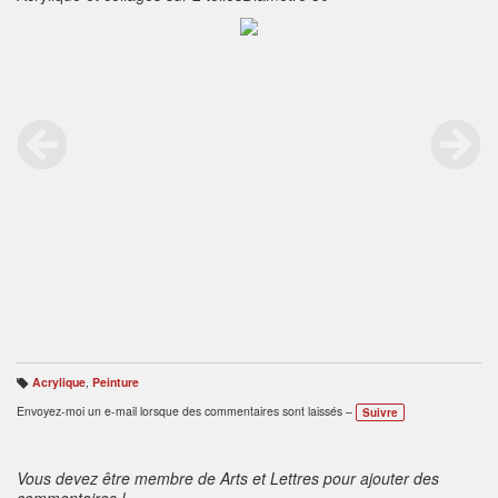
Acrylique
,
Peinture
B
ali
Envoyez-moi un e-mail lorsque des commentaires sont laissés –
Suivre
s
e
s
:
Vous devez être membre de Arts et Lettres pour ajouter des
commentaires !