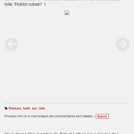
toile."Hublot cubain" 1
Peinture
,
huile
,
sur
,
toile
B
ali
Envoyez-moi un e-mail lorsque des commentaires sont laissés –
Suivre
s
e
s
:
Vous devez être membre de Arts et Lettres pour ajouter des