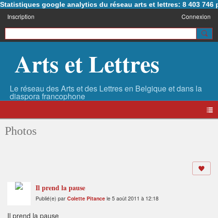
Statistiques google analytics du réseau arts et lettres: 8 403 74
Inscription
Connexion
Arts et Lettres
Photos
Il prend la pause
Publié(e) par
Colette Pitance
le 5 août 2011 à 12:18
Il prend la pause