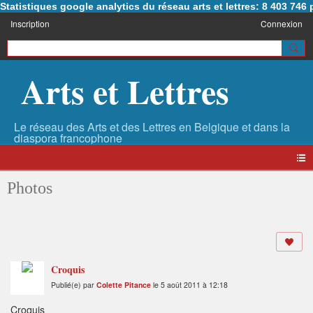
Statistiques google analytics du réseau arts et lettres: 8 403 74
Inscription
Connexion
Arts et Lettres
Photos
Croquis
Publié(e) par
Colette Pitance
le 5 août 2011 à 12:18
Croquis