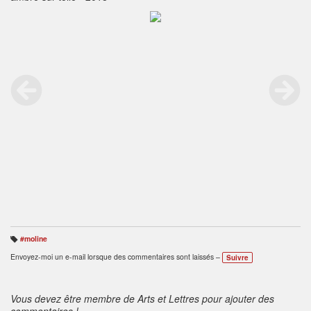
#moline
B
ali
Envoyez-moi un e-mail lorsque des commentaires sont laissés –
Suivre
s
e
s
:
Vous devez être membre de Arts et Lettres pour ajouter des
commentaires !