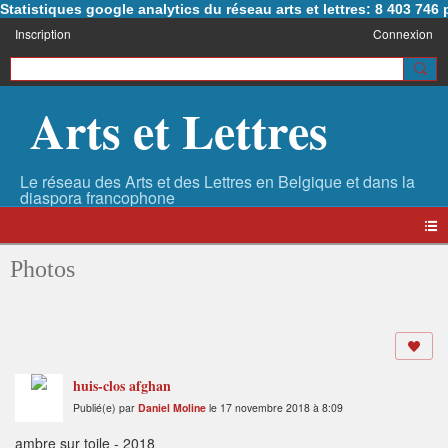
Statistiques google analytics du réseau arts et lettres: 8 403 74
Inscription
Connexion
Arts et Lettres
Photos
huis-clos afghan
Publié(e) par
Daniel Moline
le 17 novembre 2018 à 8:09
ambre sur toile - 2018